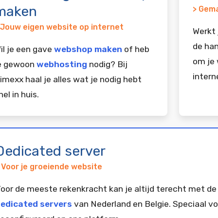
maken
> Gema
 Jouw eigen website op internet
Werkt 
de han
il je een gave
webshop maken
of heb
om je 
e gewoon
webhosting
nodig? Bij
intern
imexx haal je alles wat je nodig hebt
nel in huis.
Dedicated server
 Voor je groeiende website
oor de meeste rekenkracht kan je altijd terecht met de
edicated servers
van Nederland en Belgie. Speciaal vo