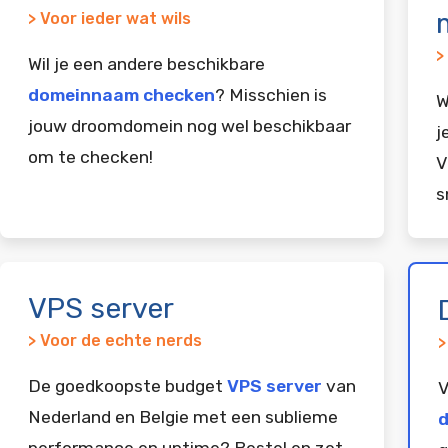
> Voor ieder wat wils
>
Wil je een andere beschikbare
domeinnaam checken
? Misschien is
W
jouw droomdomein nog wel beschikbaar
j
om te checken!
V
s
VPS server
> Voor de echte nerds
>
De goedkoopste budget
VPS server
van
V
Nederland en Belgie met een sublieme
d
performance en uptime? Bestel en zet