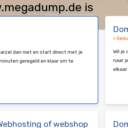
.megadump.de is
keerd bij
Vimexx
Dom
> Gema
Wil je
arzel dan niet en start direct met je
naar j
minuten geregeld en klaar om te
elkaar
Webhosting of webshop
Dom